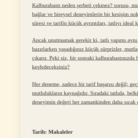
Kalburabastı neden şerbeti çekmez?
sorusu, mut
bağlar ve bireysel deneyimlerin bir kesişim no
süresi ve tarifin küçük ayrıntıları, tatlıyı idea
Ancak unutmamak gerekir ki, tatlı yapımı aynı 
hazırlarken yaşadığınız küçük sürprizler, mutfa
çıkarır. Peki siz, bir sonraki kalburabastınızda 
keşfedeceksiniz?
Her deneme, sadece bir tarif başarısı değil; 
mutlulukların kaynağıdır. Sıradaki tatlıda, bel
deneyimin değeri her zamankinden daha sıcak 
Tarih:
Makaleler