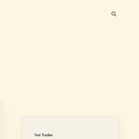
Sidebar
ilbet yeni giriş a
Son Yazılar