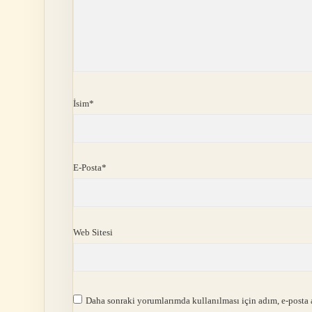
İsim*
E-Posta*
Web Sitesi
Daha sonraki yorumlarımda kullanılması için adım, e-posta a