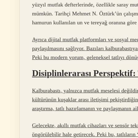
yüzyıl mutfak defterlerinde, özellikle saray mut
mümkün. Tarihçi Mehmet N. Öztürk’ün çalışmas
hamurun kullanılan un ve tereyağ oranına göre
Ayrıca dijital mutfak platformları ve sosyal med
paylaşılmasını sağlıyor. Bazıları kalburabastıya
Peki bu modern yorum, geleneksel tatlıyı dönü
Disiplinlerarası Perspektif:
Kalburabastı, yalnızca mutfak meselesi değildir
kültürünün kuşaklar arası iletişimi pekiştirdiğin
araştırma, tatlı hazırlamanın ve paylaşmanın ai
Gelecekte, akıllı mutfak cihazları ve sensör tek
öngörülebilir hale getirecek. Peki bu, tatlıları