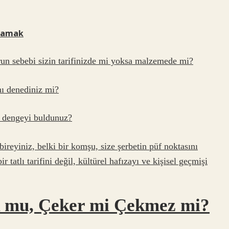
ulamak
un sebebi sizin tarifinizde mi yoksa malzemede mi?
nı denediniz mi?
gi dengeyi buldunuz?
 bireyiniz, belki bir komşu, size şerbetin püf noktasını
r tatlı tarifini değil, kültürel hafızayı ve kişisel geçmişi
k mu, Çeker mi Çekmez mi?