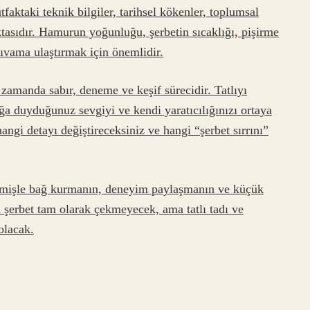
faktaki teknik bilgiler, tarihsel kökenler, toplumsal
ktasıdır. Hamurun yoğunluğu, şerbetin sıcaklığı, pişirme
l kıvama ulaştırmak için önemlidir.
zamanda sabır, deneme ve keşif sürecidir. Tatlıyı
ğa duyduğunuz sevgiyi ve kendi yaratıcılığınızı ortaya
hangi detayı değiştireceksiniz ve hangi “şerbet sırrını”
geçmişle bağ kurmanın, deneyim paylaşmanın ve küçük
ki şerbet tam olarak çekmeyecek, ama tatlı tadı ve
olacak.