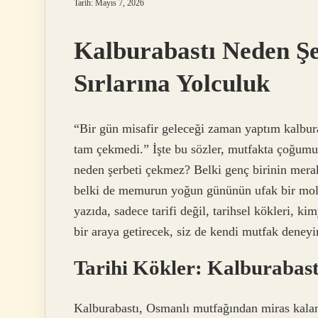
Tarih: Mayıs 7, 2026
Kalburabastı Neden Şe
Sırlarına Yolculuk
“Bir gün misafir geleceği zaman yaptım kalbura
tam çekmedi.” İşte bu sözler, mutfakta çoğumuz
neden şerbeti çekmez?
Belki genç birinin merak 
belki de memurun yoğun gününün ufak bir mola 
yazıda, sadece tarifi değil, tarihsel kökleri, ki
bir araya getirecek, siz de kendi mutfak deneyi
Tarihi Kökler: Kalburabast
Kalburabastı, Osmanlı mutfağından miras kalan, ş