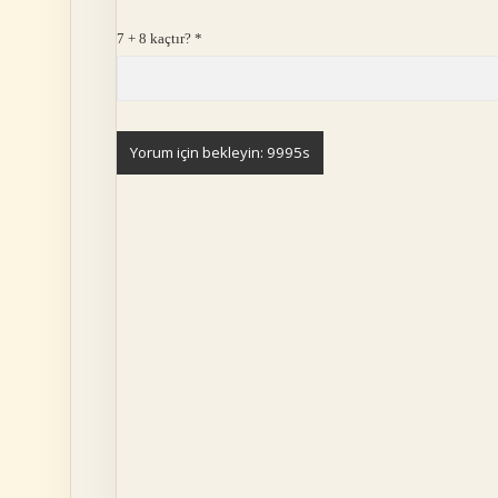
7 + 8 kaçtır?
*