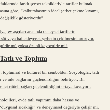
faklarında farklı şerbet teknikleriyle tarifler bulmak
ına göre, “kalburabastının ideal şerbet çekme kıvamı,
 değişiklik gösteriyordu”
.
ya, ev aşçıları arasında deneysel tariflerin
 süt veya bal ekleyerek şerbetin çekilmesini artırıyor.
ştürür mü yoksa özünü kaybettirir mi?
 Tatlı ve Toplum
; toplumsal ve kültürel bir semboldür. Sosyologlar, tatlı
i ve aile bağlarını güçlendirdiğini belirtiyor. Bir
le içi
ritüel bağları
güçlendirdiğini ortaya koyuyor
.
nolojileri, evde tatlı yapımını daha hassas ve
n “duygusal sıcaklığı” ve deneyimsel değeriyle çelişir mi,