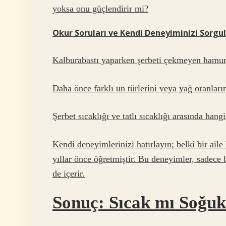
yoksa onu güçlendirir mi?
Okur Soruları ve Kendi Deneyiminizi Sorg
Kalburabastı yaparken şerbeti çekmeyen hamur
Daha önce farklı un türlerini veya yağ oranları
Şerbet sıcaklığı ve tatlı sıcaklığı arasında han
Kendi deneyimlerinizi hatırlayın; belki bir aile
yıllar önce öğretmiştir. Bu deneyimler, sadece bi
de içerir.
Sonuç: Sıcak mı Soğu