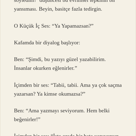
söyledim?’ düşüncesi bu evrimsel tepkinin bir
yansıması. Beyin, basitçe fazla tedirgin.
O Küçük İç Ses: “Ya Yapamazsan?”
Kafamda bir diyalog başlıyor:
Ben: “Şimdi, bu yazıyı güzel yazabilirim.
İnsanlar okurken eğlenirler.”
İçimden bir ses: “Tabii, tabii. Ama ya çok saçma
yazarsan? Ya kimse okumazsa?”
Ben: “Ama yazmayı seviyorum. Hem belki
beğenirler!”