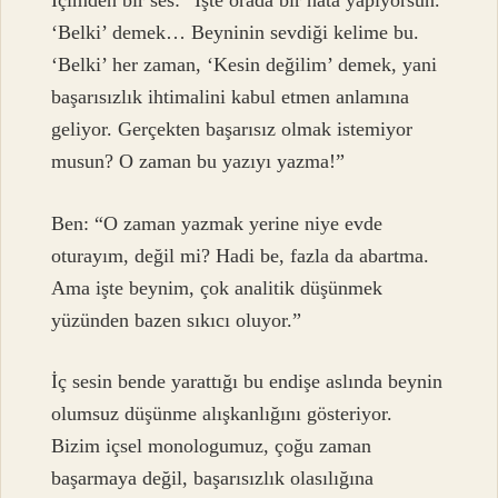
İçimden bir ses: “İşte orada bir hata yapıyorsun.
‘Belki’ demek… Beyninin sevdiği kelime bu.
‘Belki’ her zaman, ‘Kesin değilim’ demek, yani
başarısızlık ihtimalini kabul etmen anlamına
geliyor. Gerçekten başarısız olmak istemiyor
musun? O zaman bu yazıyı yazma!”
Ben: “O zaman yazmak yerine niye evde
oturayım, değil mi? Hadi be, fazla da abartma.
Ama işte beynim, çok analitik düşünmek
yüzünden bazen sıkıcı oluyor.”
İç sesin bende yarattığı bu endişe aslında beynin
olumsuz düşünme alışkanlığını gösteriyor.
Bizim içsel monologumuz, çoğu zaman
başarmaya değil, başarısızlık olasılığına