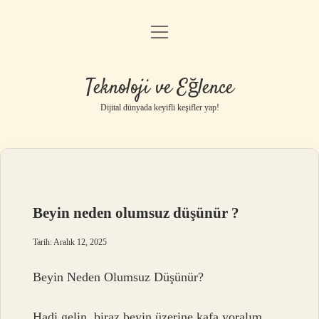
menüyü
Anasayfa
aç
Gizlilik Politikası
Teknoloji ve Eğlence
Yasal Uyarı
Dijital dünyada keyifli keşifler yap!
Hakkımızda
Beyin neden olumsuz düşünür ?
Tarih: Aralık 12, 2025
Beyin Neden Olumsuz Düşünür?
Hadi gelin, biraz beyin üzerine kafa yoralım