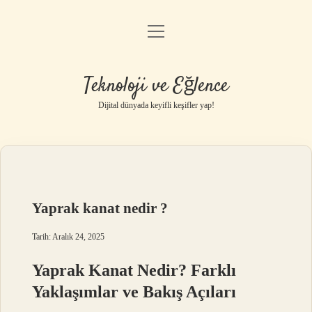
menüyü
Anasayfa
aç
Gizlilik Politikası
Teknoloji ve Eğlence
Yasal Uyarı
Dijital dünyada keyifli keşifler yap!
Hakkımızda
Yaprak kanat nedir ?
Tarih: Aralık 24, 2025
Yaprak Kanat Nedir? Farklı
Yaklaşımlar ve Bakış Açıları