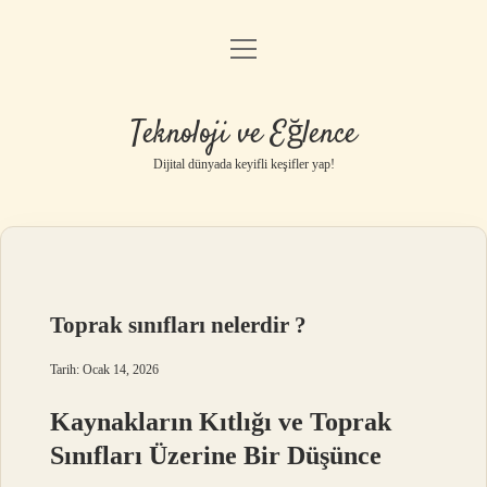
menüyü
Anasayfa
aç
Gizlilik Politikası
Teknoloji ve Eğlence
Yasal Uyarı
Dijital dünyada keyifli keşifler yap!
Hakkımızda
Toprak sınıfları nelerdir ?
Tarih: Ocak 14, 2026
Kaynakların Kıtlığı ve Toprak
Sınıfları Üzerine Bir Düşünce