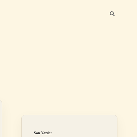
Sidebar
ilbet yeni giri
Son Yazılar