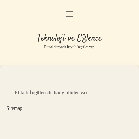
menüyü
Anasayfa
aç
Gizlilik Politikası
Teknoloji ve Eğlence
Yasal Uyarı
Dijital dünyada keyifli keşifler yap!
Hakkımızda
Etiket:
İngilterede hangi dinler var
Sitemap