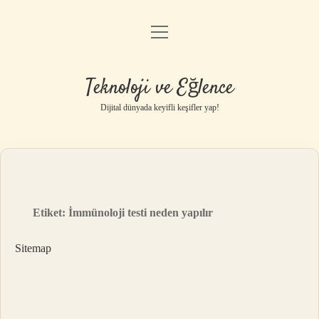
menüyü
Anasayfa
aç
Gizlilik Politikası
Teknoloji ve Eğlence
Yasal Uyarı
Dijital dünyada keyifli keşifler yap!
Hakkımızda
Etiket:
İmmünoloji testi neden yapılır
Sitemap