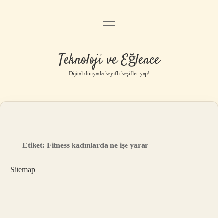
menüyü
Anasayfa
aç
Gizlilik Politikası
Teknoloji ve Eğlence
Yasal Uyarı
Dijital dünyada keyifli keşifler yap!
Hakkımızda
Etiket:
Fitness kadınlarda ne işe yarar
Sitemap