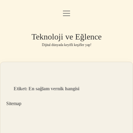
menüyü
Anasayfa
aç
Gizlilik Politikası
Teknoloji ve Eğlence
Yasal Uyarı
Dijital dünyada keyifli keşifler yap!
Hakkımızda
Etiket:
En sağlam vernik hangisi
Sitemap