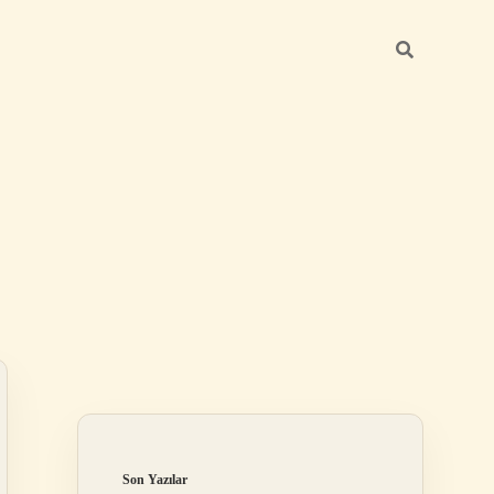
Sidebar
ilbet yeni giri
Son Yazılar