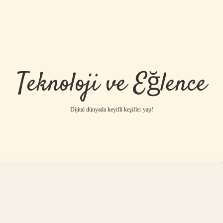
Teknoloji ve Eğlence
Dijital dünyada keyifli keşifler yap!