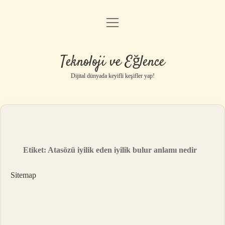
menüyü
Anasayfa
aç
Gizlilik Politikası
Teknoloji ve Eğlence
Yasal Uyarı
Dijital dünyada keyifli keşifler yap!
Hakkımızda
Etiket:
Atasözü iyilik eden iyilik bulur anlamı nedir
Sitemap