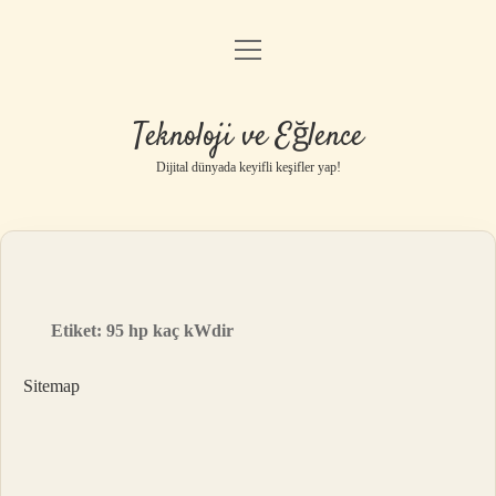
menüyü
Anasayfa
aç
Gizlilik Politikası
Teknoloji ve Eğlence
Yasal Uyarı
Dijital dünyada keyifli keşifler yap!
Hakkımızda
Etiket:
95 hp kaç kWdir
Sitemap