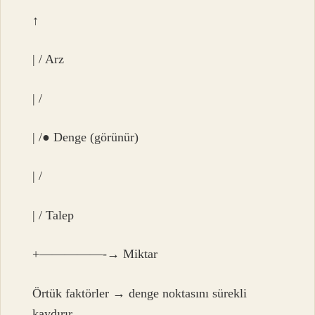
↑
| / Arz
| /
| /● Denge (görünür)
| /
| / Talep
+—————-→ Miktar
Örtük faktörler → denge noktasını sürekli
kaydırır