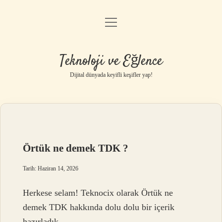
menüyü
Anasayfa
aç
Gizlilik Politikası
Teknoloji ve Eğlence
Yasal Uyarı
Dijital dünyada keyifli keşifler yap!
Hakkımızda
Örtük ne demek TDK ?
Tarih: Haziran 14, 2026
Herkese selam! Teknocix olarak Örtük ne
demek TDK hakkında dolu dolu bir içerik
hazırladık.