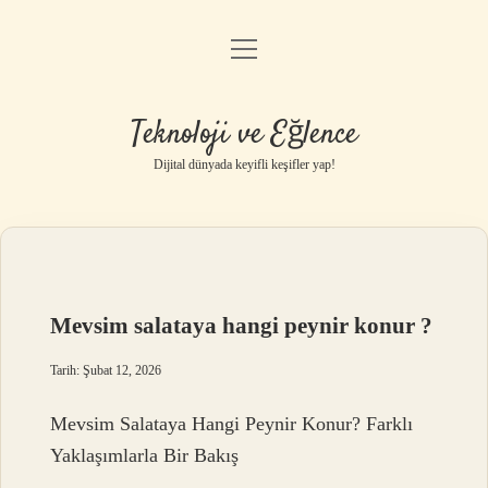
menüyü
Anasayfa
aç
Gizlilik Politikası
Teknoloji ve Eğlence
Yasal Uyarı
Dijital dünyada keyifli keşifler yap!
Hakkımızda
Mevsim salataya hangi peynir konur ?
Tarih: Şubat 12, 2026
Mevsim Salataya Hangi Peynir Konur? Farklı
Yaklaşımlarla Bir Bakış