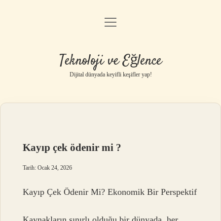
menüyü
Anasayfa
aç
Gizlilik Politikası
Teknoloji ve Eğlence
Yasal Uyarı
Dijital dünyada keyifli keşifler yap!
Hakkımızda
Kayıp çek ödenir mi ?
Tarih: Ocak 24, 2026
Kayıp Çek Ödenir Mi? Ekonomik Bir Perspektif
Kaynakların sınırlı olduğu bir dünyada, her