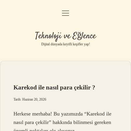
menüyü
Anasayfa
aç
Gizlilik Politikası
Teknoloji ve Eğlence
Yasal Uyarı
Dijital dünyada keyifli keşifler yap!
Hakkımızda
Karekod ile nasıl para çekilir ?
Tarih: Haziran 20, 2026
Herkese merhaba! Bu yazımızda “Karekod ile
nasıl para çekilir” hakkında bilinmesi gereken
önemli noktaları ele alıyoruz.