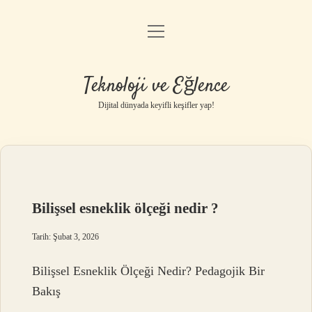
menüyü
Anasayfa
aç
Gizlilik Politikası
Teknoloji ve Eğlence
Yasal Uyarı
Dijital dünyada keyifli keşifler yap!
Hakkımızda
Bilişsel esneklik ölçeği nedir ?
Tarih: Şubat 3, 2026
Bilişsel Esneklik Ölçeği Nedir? Pedagojik Bir
Bakış