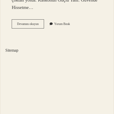
çoktan yolda. Kaskonun Güçlü Yanı: Güvende
Hissetme…
Kasko
Devamını okuyun
Yorum Bırak
hangi
durumlarda
ödemez
?
Sitemap