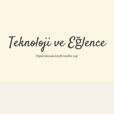
Teknoloji ve Eğlence
Dijital dünyada keyifli keşifler yap!