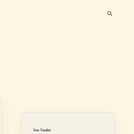
Sidebar
ilbet yeni giriş 
Son Yazılar