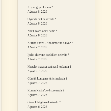
Kuşlar grip olur mu ?
Ağustos 8, 2026
Oyunda bait ne demek ?
Ağustos 8, 2026
Nakit avans oranı nedir ?
Ağustos 8, 2026
Kurtlar Vadisi 97 bölümde ne oluyor ?
Ağustos 7, 2026
Iyelik eklerinin özellikleri nelerdir ?
Ağustos 7, 2026
Hastalık mazeret izni nasıl kullanılır ?
Ağustos 7, 2026
Günlük konuşma türleri nelerdir ?
Ağustos 7, 2026
Kuranı Kerim’de 4 sure nedir ?
Ağustos 7, 2026
Genetik bilgi nasıl aktarılır ?
Ağustos 6, 2026