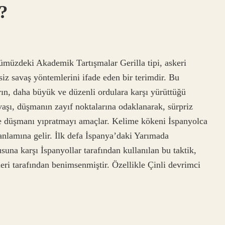
 ?
ümüzdeki Akademik Tartışmalar Gerilla tipi, askeri
nsiz savaş yöntemlerini ifade eden bir terimdir. Bu
rın, daha büyük ve düzenli ordulara karşı yürüttüğü
avaşı, düşmanın zayıf noktalarına odaklanarak, sürpriz
erle düşmanı yıpratmayı amaçlar. Kelime kökeni İspanyolca
nlamına gelir. İlk defa İspanya’daki Yarımada
una karşı İspanyollar tarafından kullanılan bu taktik,
eri tarafından benimsenmiştir. Özellikle Çinli devrimci