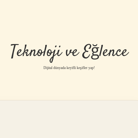
Teknoloji ve Eğlence
Dijital dünyada keyifli keşifler yap!