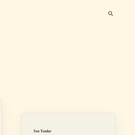
Sidebar
ilbet yeni 
Son Yazılar