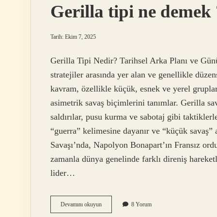
Gerilla tipi ne demek
Tarih: Ekim 7, 2025
Gerilla Tipi Nedir? Tarihsel Arka Planı ve Gün
stratejiler arasında yer alan ve genellikle düze
kavram, özellikle küçük, esnek ve yerel grupla
asimetrik savaş biçimlerini tanımlar. Gerilla s
saldırılar, pusu kurma ve sabotaj gibi taktikl
“guerra” kelimesine dayanır ve “küçük savaş” a
Savaşı’nda, Napolyon Bonapart’ın Fransız ordus
zamanla dünya genelinde farklı direniş hareketl
lider…
Gerilla
Devamını okuyun
8 Yorum
tipi