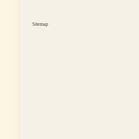
ne
demek
?
Sitemap