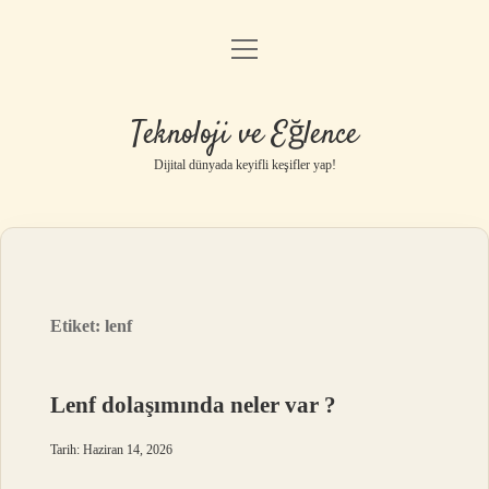
menüyü
Anasayfa
aç
Gizlilik Politikası
Teknoloji ve Eğlence
Yasal Uyarı
Dijital dünyada keyifli keşifler yap!
Hakkımızda
Etiket:
lenf
Lenf dolaşımında neler var ?
Tarih: Haziran 14, 2026