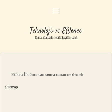
menüyü
Anasayfa
aç
Gizlilik Politikası
Teknoloji ve Eğlence
Yasal Uyarı
Dijital dünyada keyifli keşifler yap!
Hakkımızda
Etiket:
İlk önce can sonra canan ne demek
Sitemap