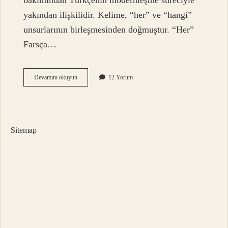
bakımından Türkçenin modernleşme süreciyle
yakından ilişkilidir. Kelime, “her” ve “hangi”
unsurlarının birleşmesinden doğmuştur. “Her”
Farsça…
Her
Devamını okuyun
12 Yorum
hangi
bir
kelime
?
Sitemap