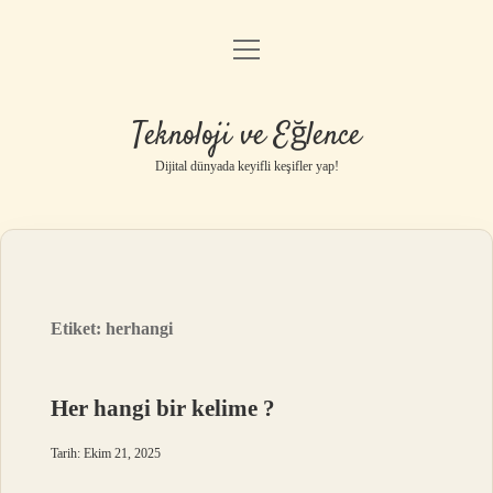
menüyü
Anasayfa
aç
Gizlilik Politikası
Teknoloji ve Eğlence
Yasal Uyarı
Dijital dünyada keyifli keşifler yap!
Hakkımızda
Etiket:
herhangi
Her hangi bir kelime ?
Tarih: Ekim 21, 2025