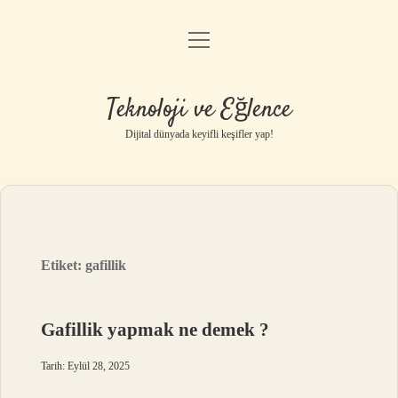
menüyü
Anasayfa
aç
Gizlilik Politikası
Teknoloji ve Eğlence
Yasal Uyarı
Dijital dünyada keyifli keşifler yap!
Hakkımızda
Etiket:
gafillik
Gafillik yapmak ne demek ?
Tarih: Eylül 28, 2025