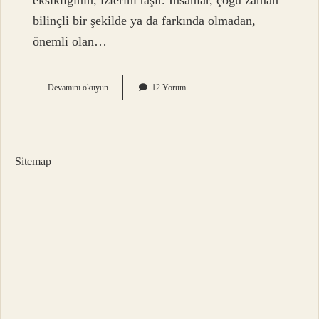
eksikliğinin, izlerini taşır. İnsanlar, çoğu zaman
bilinçli bir şekilde ya da farkında olmadan,
önemli olan…
Gafillik
Devamını okuyun
12 Yorum
yapmak
ne
demek
?
Sitemap