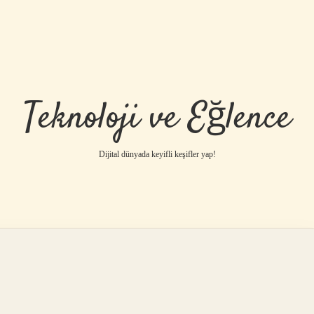
Teknoloji ve Eğlence
Dijital dünyada keyifli keşifler yap!