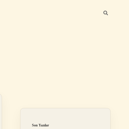
Sidebar
ilbet yeni giriş a
Son Yazılar