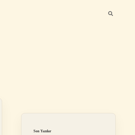
Sidebar
ilbet yeni giri
Son Yazılar