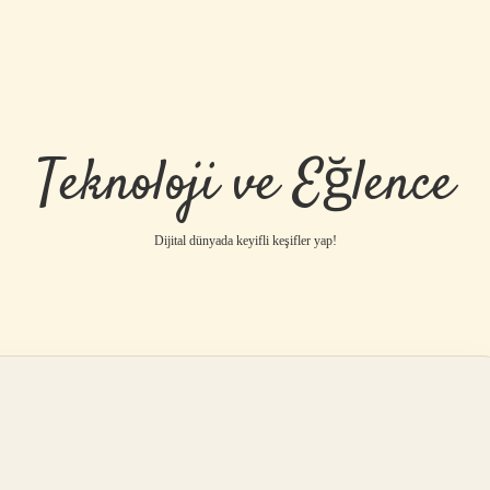
Teknoloji ve Eğlence
Dijital dünyada keyifli keşifler yap!