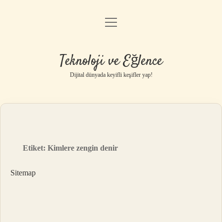
menüyü
Anasayfa
aç
Gizlilik Politikası
Teknoloji ve Eğlence
Yasal Uyarı
Dijital dünyada keyifli keşifler yap!
Hakkımızda
Etiket:
Kimlere zengin denir
Sitemap