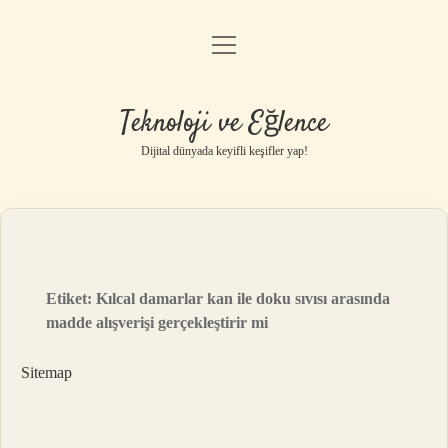
menüyü
Anasayfa
aç
Gizlilik Politikası
Teknoloji ve Eğlence
Yasal Uyarı
Dijital dünyada keyifli keşifler yap!
Hakkımızda
Etiket:
Kılcal damarlar kan ile doku sıvısı arasında
madde alışverişi gerçekleştirir mi
Sitemap