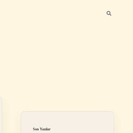
Sidebar
ilbet yeni giriş a
Son Yazılar