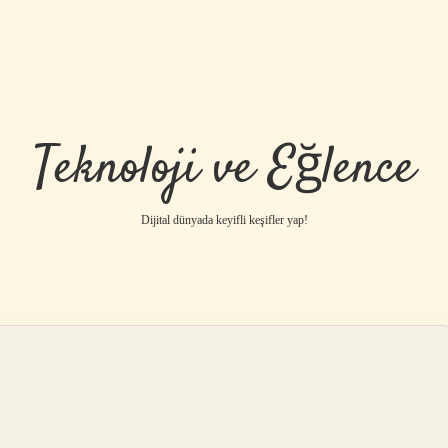
Teknoloji ve Eğlence
Dijital dünyada keyifli keşifler yap!