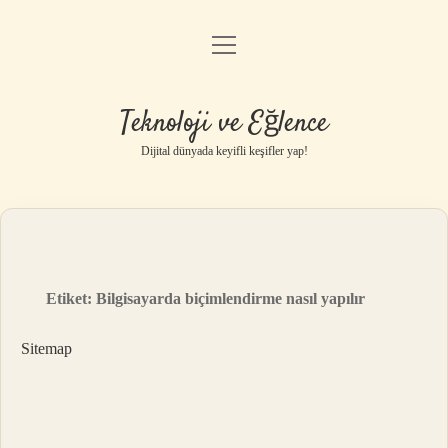
menüyü
Anasayfa
aç
Gizlilik Politikası
Teknoloji ve Eğlence
Yasal Uyarı
Dijital dünyada keyifli keşifler yap!
Hakkımızda
Etiket:
Bilgisayarda biçimlendirme nasıl yapılır
Sitemap