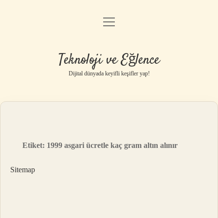
menüyü
Anasayfa
aç
Gizlilik Politikası
Teknoloji ve Eğlence
Yasal Uyarı
Dijital dünyada keyifli keşifler yap!
Hakkımızda
Etiket:
1999 asgari ücretle kaç gram altın alınır
Sitemap